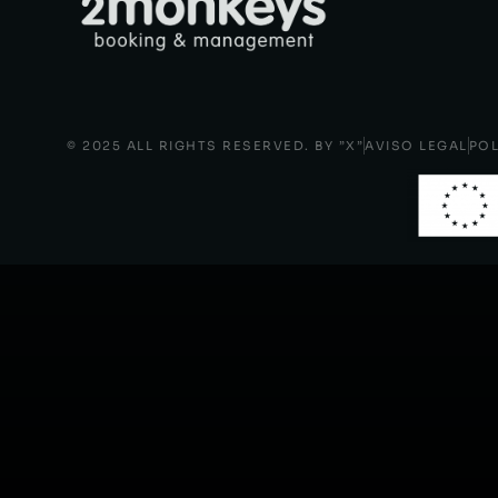
© 2025 ALL RIGHTS RESERVED. BY ”X”
AVISO LEGAL
POL